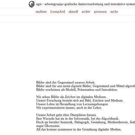
agis · arbeitsgruppe grafische datenverarbeitung und interaktive syste
studium
[compArt]
aktuell
archiv
personen
suche
Bilder sind der Gegenstand unserer Arbeit.
Bilder sind für uns meist
digitale
Bilder, Gegenstand und Mittel algori
Bilder erscheinen als Modell, Präsentation und Interaktion.
Wir sehen Bilder als
Zeichen
im digitalen Medium.
Unsere Forschung bezieht sich auf Bild, Zeichen und Medium.
Unsere Lehre ist Herstellung von Lernumgebungen.
Wir experimentieren immer, auch in der Lehre.
Unsere Arbeit geht über Disziplinen hinaus.
Ihre Wurzeln hat sie in der Informatik, bei der Algorithmik.
Doch sie berührt Semiotik, Pädagogik, Gestaltung, Medientheorie, Ästh
sogar Ökonomie.
All das kommt zusammen in der Gestaltung digitaler Medien.